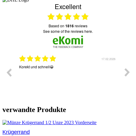
Excellent
based on
1816
reviews
see some of the reviews here.
06.2026
17.02.2026
erte
Korekt und schnell😀
Sehr 
Versa
 Post
Versa
Angeb
, die
per M
meine
überw
 und
gen
stieg
verwandte Produkte
e
Krügerrand